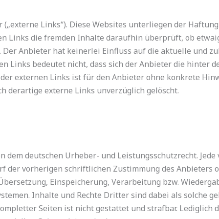
(„externe Links“). Diese Websites unterliegen der Haftung 
en Links die fremden Inhalte daraufhin überprüft, ob etwa
Der Anbieter hat keinerlei Einfluss auf die aktuelle und z
en Links bedeutet nicht, dass sich der Anbieter die hinter 
 der externen Links ist für den Anbieter ohne konkrete Hin
 derartige externe Links unverzüglich gelöscht.
egen dem deutschen Urheber- und Leistungsschutzrecht. Jed
f der vorherigen schriftlichen Zustimmung des Anbieters o
, Übersetzung, Einspeicherung, Verarbeitung bzw. Wiedergab
emen. Inhalte und Rechte Dritter sind dabei als solche g
mpletter Seiten ist nicht gestattet und strafbar. Lediglich