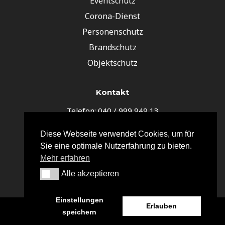
Eventschutz
Corona-Dienst
Personenschutz
Brandschutz
Objektschutz
Kontakt
Telefon: 040 / 999 949 13
E-Mail: info@hsf-security.de
Diese Webseite verwendet Cookies, um für
HSF Hanse-Secure & Facility-Service
Sie eine optimale Nutzerfahrung zu bieten.
Schiffbeker Weg 55
Mehr erfahren
22119 Hamburg
Alle akzeptieren
Alle akzeptieren
Einstellungen
Copyright © 2024 Hanse Secure & Facility
Erlauben
speichern
Service